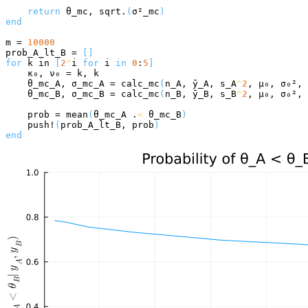
return
 θ_mc, sqrt.
(
σ²_mc
)
end
m = 
10000
prob_A_lt_B = 
[]
for
 k in 
[
2
^
i 
for
 i 
in
0
:
5
]
    κ₀, ν₀ = k, k

    θ_mc_A, σ_mc_A = calc_mc
(
n_A, ȳ_A, s_A
^
2
, μ₀, σ₀², 
    θ_mc_B, σ_mc_B = calc_mc
(
n_B, ȳ_B, s_B
^
2
, μ₀, σ₀², 
    prob = mean
(
θ_mc_A .
<
 θ_mc_B
)
    push!
(
prob_A_lt_B, prob
)
end