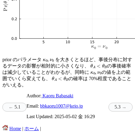
κ
0
,
ν
0
prior のパラメータ
を大きくとるほど、事後分布に対す
θ
A
<
θ
B
るデータの影響が相対的に小さくなり、
の事後確率
κ
0
,
ν
0
は減少していることがわかるが、同時に
の値を上の範
θ
A
<
θ
B
囲でいくら変えても、
の確率は 70%程度であること
がいえる。
Author:
Kaoru Babasaki
Email:
bbkaoru1007@keio.jp
5.1
5.3
Last Updated: 2025-05-02 金 16:29
Home
|
ホーム
|