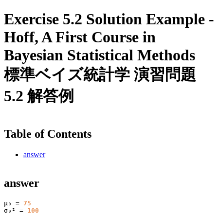
Exercise 5.2 Solution Example -
Hoff, A First Course in
Bayesian Statistical Methods
標準ベイズ統計学 演習問題
5.2 解答例
Table of Contents
answer
answer
μ₀ = 
75
σ₀² = 
100