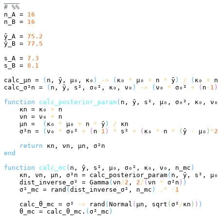
# 
%%
n_A = 
16
n_B = 
16
ȳ_A = 
75.2
ȳ_B = 
77.5
s_A = 
7.3
s_B = 
8.1
calc_μn = 
(
n, ȳ, μ₀, κ₀
)
->
(
κ₀ 
*
 μ₀ 
+
 n 
*
 ȳ
)
/
(
κ₀ 
+
 n
calc_σ²n = 
(
n, ȳ, s², σ₀², κ₀, ν₀
)
->
(
ν₀ 
*
 σ₀² 
+
(
n
-
1
)
function
calc_posterior_param
(
n, ȳ, s², μ₀, σ₀², κ₀, ν₀
    κn = κ₀ 
+
 n

    νn = ν₀ 
+
 n

    μn =  
(
κ₀ 
*
 μ₀ 
+
 n 
*
 ȳ
)
/
 κn

    σ²n = 
(
ν₀ 
*
 σ₀² 
+
(
n
-
1
)
*
 s² 
+
(
κ₀ 
*
 n 
*
(
ȳ 
-
 μ₀
)
^
2
return
end
function
calc_mc
(
n, ȳ, s², μ₀, σ₀², κ₀, ν₀, n_mc
)
    κn, νn, μn, σ²n = calc_posterior_param
(
n, ȳ, s², μ
    dist_inverse_σ² = Gamma
(
νn
/
2
, 
2
/
(
νn 
*
 σ²n
)
)
    σ²_mc = rand
(
dist_inverse_σ², n_mc
)
.^
-
1
    calc_θ_mc = σ² 
->
 rand
(
Normal
(
μn, sqrt
(
σ²
/
κn
)
)
)
    θ_mc = calc_θ_mc.
(
σ²_mc
)